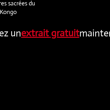
res sacrées du
 Kongo
ez un
extrait gratuit
mainten