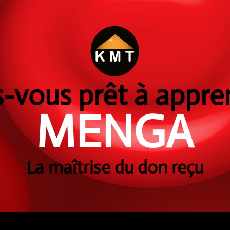
s-vous prêt à appre
MENGA
La maîtrise du don reçu