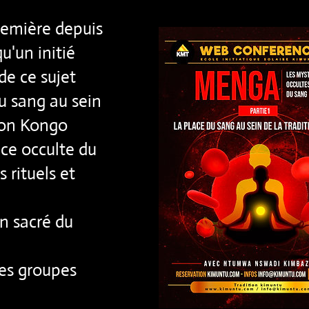
remière depuis
qu'un initié
e ce sujet
u sang au sein
tion Kongo
nce occulte du
s rituels et
on sacré du
des groupes