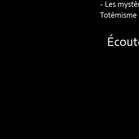
- Les mystè
Totémisme
Écout