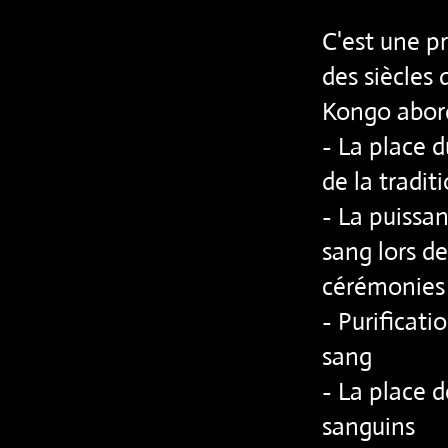
C'est une p
des siècles 
Kongo abord
- La place d
de la tradi
- La puissa
sang lors de
cérémonies
- Purificati
sang
- La place 
sanguins