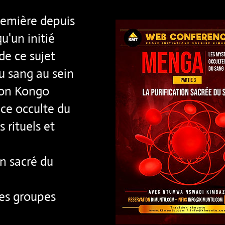
remière depuis
qu'un initié
e ce sujet
u sang au sein
tion Kongo
nce occulte du
s rituels et
on sacré du
des groupes