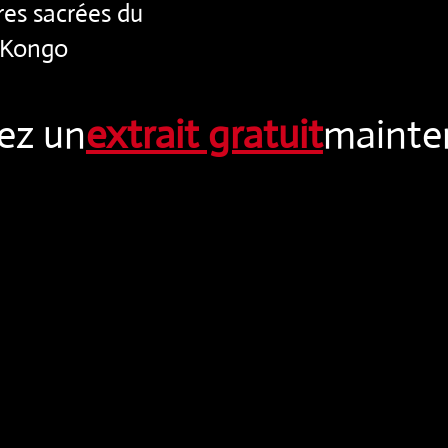
res sacrées du
 Kongo
ez un
extrait gratuit
mainten