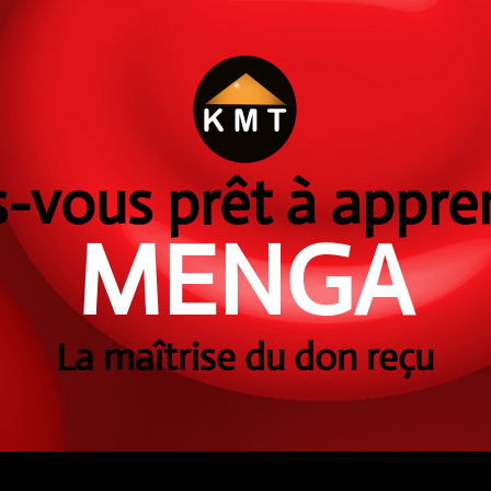
s-vous prêt à appre
MENGA
La maîtrise du don reçu