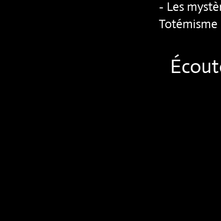
- Les mystè
Totémisme
Écout